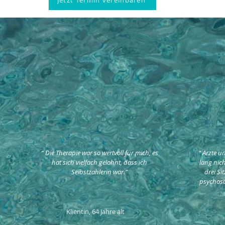
Jetzt Termin vereinbaren
ke für die Empfehlun
“ Die Therapie war so wertvoll für mich, es
“ Ärzte u
hat sich vielfach gelohnt, dass ich
lang nich
Selbstzahlerin war.”
drei Si
psychoso
Klientin, 64 Jahre alt