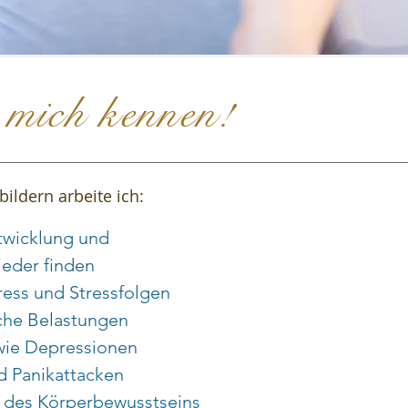
 mich kennen!
ildern arbeite ich:
twicklung und
eder finden
ress und Stressfolgen
che Belastungen
wie Depressionen
 Panikattacken
 des Körperbewusstseins