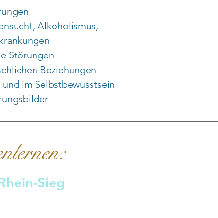
rungen
nsucht, Alkoholismus,
rkrankungen
he Störungen
Home
chlichen Beziehungen
g und im Selbstbewusstsein
Glückliche Klienten
rungsbilder
Kontaktformular
nlernen:
Störungsbilder
Termin buchen
 Rhein-Sieg