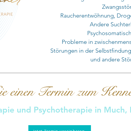
Zwangsstö
Raucherentwöhnung, Droge
Andere Suchte
Psychosomatisc
Probleme in zwischenmens
Störungen in der Selbstfindun
und andere Stö
e einen Termin zum Kenne
apie und Psychotherapie in Much,