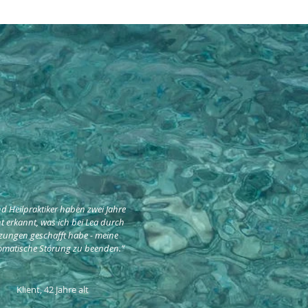
gen!
nd Heilpraktiker haben zwei Jahre
t erkannt, was ich bei Lea durch
tzungen geschafft habe - meine
matische Störung zu beenden.”
Klient, 42 Jahre alt